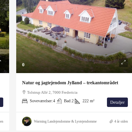
0
Natur og jagtejendom Jylland – trekantområdet
Tolstrup Allé 2, 7000 Fredericia
Soveværelser:
4
Bad:
2
222
m²
Detaljer
den
Warming Landejendomme & Lystejendomme
4 år siden