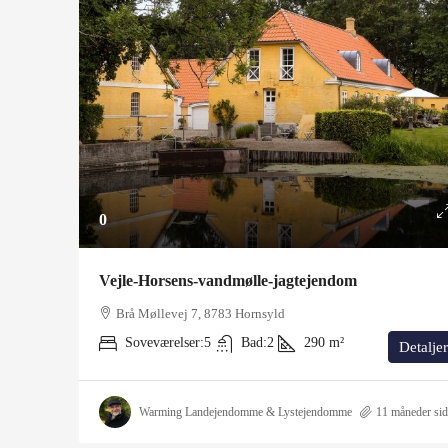
0
Vejle-Horsens-vandmølle-jagtejendom
Brå Møllevej 7, 8783 Hornsyld
Soveværelser:
5
Bad:
2
290
m²
Detaljer
Warming Landejendomme & Lystejendomme
11 måneder si