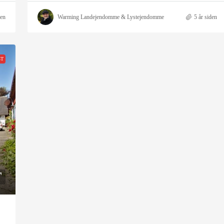
den
Warming Landejendomme & Lystejendomme
5 år siden
GT