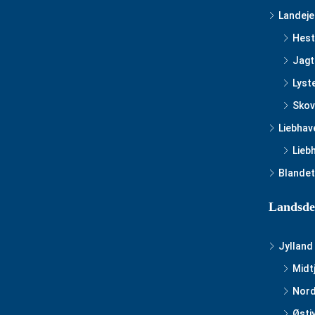
Landej
Hest
Jagt
Lyst
Skov
Liebhav
Lieb
Blandet
Landsde
Jylland
Midt
Nord
Østj