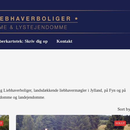
erkartotek: Skriv dig op
Kontakt
g Liebhaverboliger, landsdækkende liebhavermægler i Jylland, på Fyn og på
jendomme og landejendomme.
Sort by
GT
SOLGT