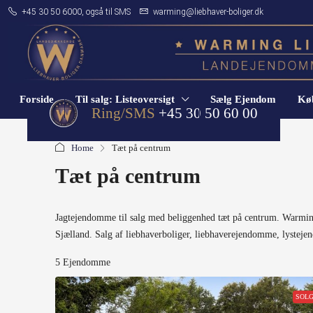
+45 30 50 6000, også til SMS
warming@liebhaver-boliger.dk
Forside
Til salg: Listeoversigt
Sælg Ejendom
Køb
Ring/SMS
+45 30 50 60 00
Home
Tæt på centrum
Tæt på centrum
Jagtejendomme til salg med beliggenhed tæt på centrum. Warmin
Sjælland. Salg af liebhaverboliger, liebhaverejendomme, lyste
5 Ejendomme
SOL