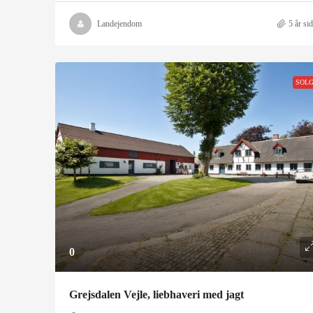
Landejendom
5 år si
SOL
0
Grejsdalen Vejle, liebhaveri med jagt