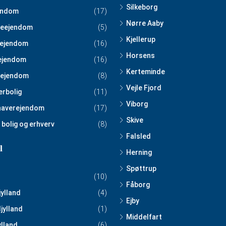
Silkeborg
endom
(17)
Nørre Aaby
eejendom
(5)
Kjellerup
ejendom
(16)
Horsens
ejendom
(16)
Kerteminde
ejendom
(8)
Vejle Fjord
erbolig
(11)
Viborg
haverejendom
(17)
Skive
 bolig og erhverv
(8)
Falsled
l
Herning
Spøttrup
(10)
Fåborg
jylland
(4)
Ejby
jylland
(1)
Middelfart
ylland
(6)