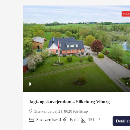
SOL
0
Jagt- og skovejendom – Silkeborg Viborg
Østervandetvej 21, 8620 Kjellerup
Soveværelser:
4
Bad:
2
151
m²
Detaljer