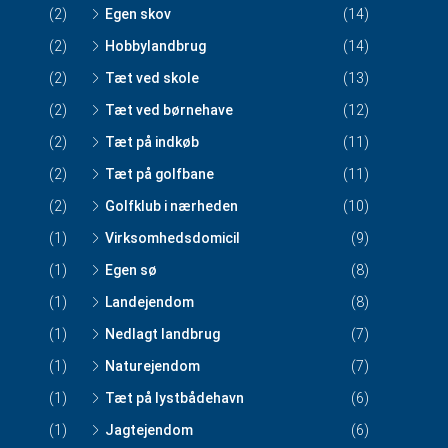
(2)
Egen skov
(14)
(2)
Hobbylandbrug
(14)
(2)
Tæt ved skole
(13)
(2)
Tæt ved børnehave
(12)
(2)
Tæt på indkøb
(11)
(2)
Tæt på golfbane
(11)
(2)
Golfklub i nærheden
(10)
(1)
Virksomhedsdomicil
(9)
(1)
Egen sø
(8)
(1)
Landejendom
(8)
(1)
Nedlagt landbrug
(7)
(1)
Naturejendom
(7)
(1)
Tæt på lystbådehavn
(6)
(1)
Jagtejendom
(6)