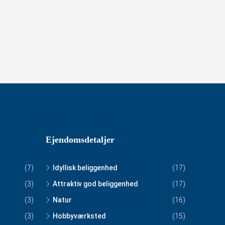
Ejendomsdetaljer
(7)
Idyllisk beliggenhed
(17)
(3)
Attraktiv god beliggenhed
(17)
(3)
Natur
(16)
(3)
Hobbyværksted
(15)