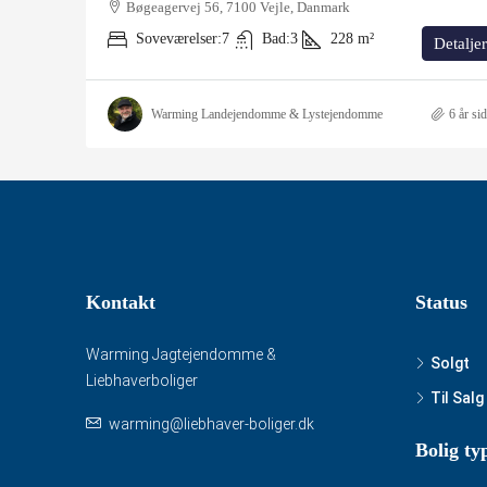
Bøgeagervej 56, 7100 Vejle, Danmark
Soveværelser:
7
Bad:
3
228
m²
Detaljer
Warming Landejendomme & Lystejendomme
6 år si
Kontakt
Status
Warming Jagtejendomme &
Solgt
Liebhaverboliger
Til Salg
warming@liebhaver-boliger.dk
Bolig ty