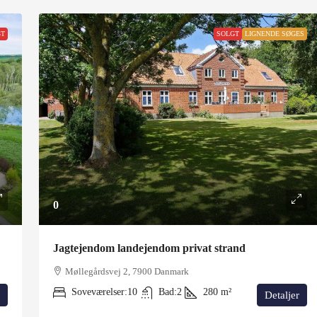
GT
SOLGT
LIGNENDE SØGES
0
Jagtejendom landejendom privat strand
Møllegårdsvej 2, 7900 Danmark
Soveværelser:
10
Bad:
2
280
m²
Detaljer