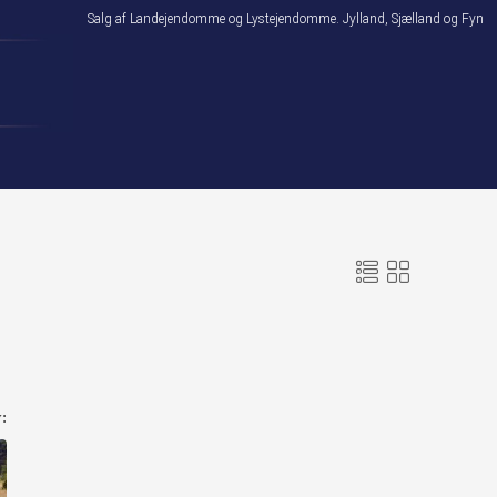
Salg af Landejendomme og Lystejendomme. Jylland, Sjælland og Fyn
: