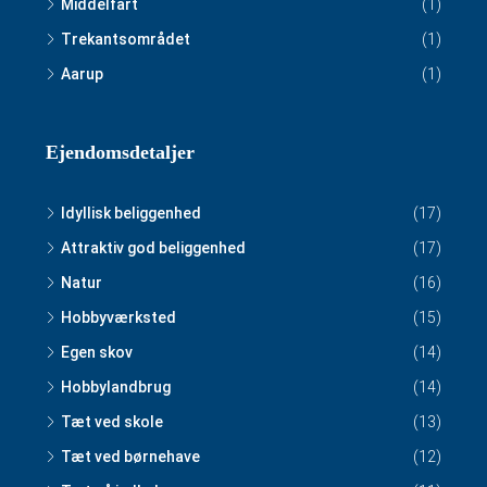
Middelfart
(1)
Trekantsområdet
(1)
Aarup
(1)
Ejendomsdetaljer
Idyllisk beliggenhed
(17)
Attraktiv god beliggenhed
(17)
Natur
(16)
Hobbyværksted
(15)
Egen skov
(14)
Hobbylandbrug
(14)
Tæt ved skole
(13)
Tæt ved børnehave
(12)