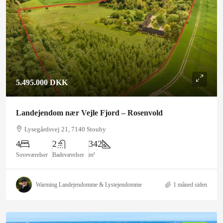
5.495.000 DKK
Landejendom nær Vejle Fjord – Rosenvold
Lysegårdsvej 21, 7140 Stouby
4
2
342
Soveværelser
Badeværelser
m²
Warming Landejendomme & Lystejendomme
1 måned siden