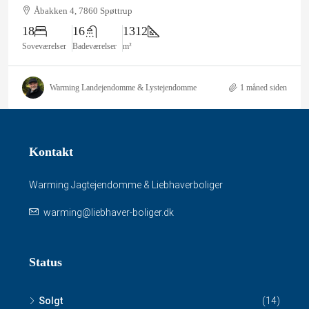
Åbakken 4, 7860 Spøttrup
18
16
1312
Soveværelser
Badeværelser
m²
Warming Landejendomme & Lystejendomme
1 måned siden
Kontakt
Warming Jagtejendomme & Liebhaverboliger
warming@liebhaver-boliger.dk
Status
Solgt
(14)