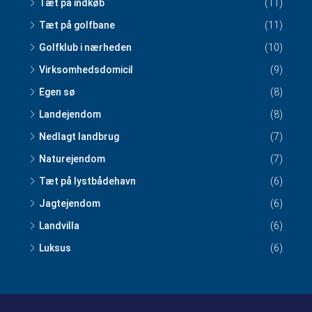
Tæt på indkøb
(11)
Tæt på golfbane
(11)
Golfklub i nærheden
(10)
Virksomhedsdomicil
(9)
Egen sø
(8)
Landejendom
(8)
Nedlagt landbrug
(7)
Naturejendom
(7)
Tæt på lystbådehavn
(6)
Jagtejendom
(6)
Landvilla
(6)
Luksus
(6)