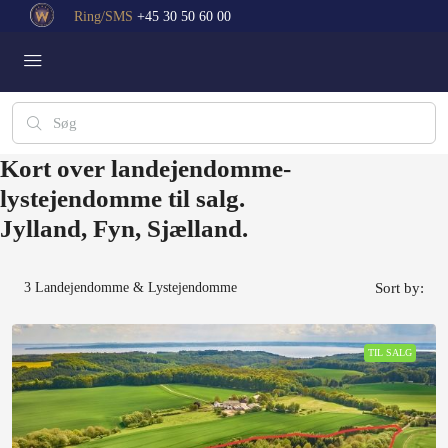
Ring/SMS
+45 30 50 60 00
Kort over landejendomme-
lystejendomme til salg.
Jylland, Fyn, Sjælland.
3
Landejendomme & Lystejendomme
Sort by:
TIL SALG