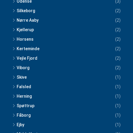
Odense
(3)
Silkeborg
(2)
Nørre Aaby
(2)
Kjellerup
(2)
Horsens
(2)
Kerteminde
(2)
Vejle Fjord
(2)
Viborg
(2)
Skive
(1)
Falsled
(1)
Herning
(1)
Spøttrup
(1)
Fåborg
(1)
Ejby
(1)