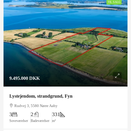
TIL SALG
9.495.000 DKK
Lystejendom, strandgrund, Fyn
Rudvej 3, 5580 Nørre Aaby
3
2
331
Soveværelser
Badeværelser
m²