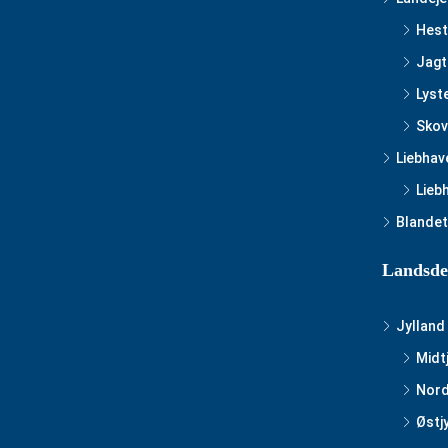
Hest
Jagt
Lyst
Skov
Liebhav
Lieb
Blandet
Landsde
Jylland
Midt
Nord
Østj