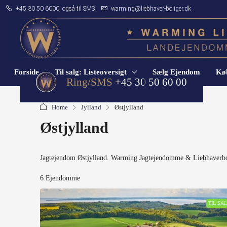
+45 30 50 6000, også til SMS
warming@liebhaver-boliger.dk
Forside
Til salg: Listeoversigt
Sælg Ejendom
Køb
Ring/SMS
+45 30 50 60 00
Home
Jylland
Østjylland
Østjylland
Jagtejendom Østjylland. Warming Jagtejendomme & Liebhaverbo
6 Ejendomme
TIL SA