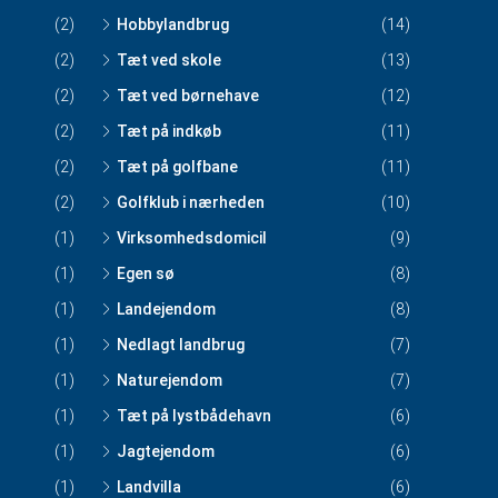
(2)
Hobbylandbrug
(14)
(2)
Tæt ved skole
(13)
(2)
Tæt ved børnehave
(12)
(2)
Tæt på indkøb
(11)
(2)
Tæt på golfbane
(11)
(2)
Golfklub i nærheden
(10)
(1)
Virksomhedsdomicil
(9)
(1)
Egen sø
(8)
(1)
Landejendom
(8)
(1)
Nedlagt landbrug
(7)
(1)
Naturejendom
(7)
(1)
Tæt på lystbådehavn
(6)
(1)
Jagtejendom
(6)
(1)
Landvilla
(6)