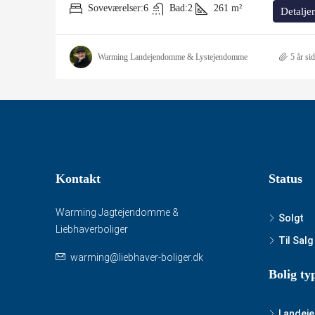
Soveværelser:
6
Bad:
2
261
m²
Detaljer
Warming Landejendomme & Lystejendomme
5 år si
Kontakt
Status
Warming Jagtejendomme &
Solgt
Liebhaverboliger
Til Salg
warming@liebhaver-boliger.dk
Bolig ty
Landej