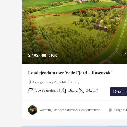
5.495.000 DKK
Landejendom nær Vejle Fjord – Rosenvold
Lysegårdsvej 21, 7140 Stouby
Soveværelser:
4
Bad:
2
342
m²
Detaljer
Warming Landejendomme & Lystejendomme
2 dage si