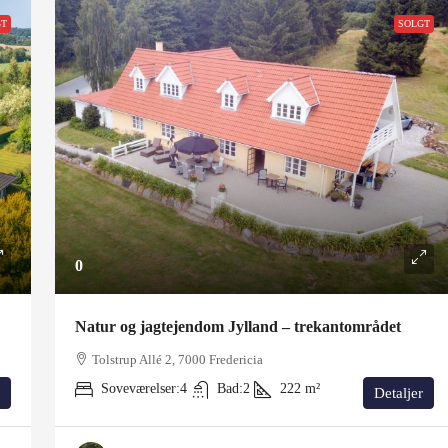
GT
SOLGT
0
Natur og jagtejendom Jylland – trekantområdet
Tolstrup Allé 2, 7000 Fredericia
Soveværelser:
4
Bad:
2
222
m²
Detaljer