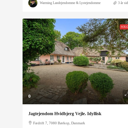
Warming Landejendomme & Lystejendomme
3 år si
SOL
0
Jagtejendom Hvidbjerg Vejle. Idyllisk
Fædrift 7, 7080 Børkop, Danmark