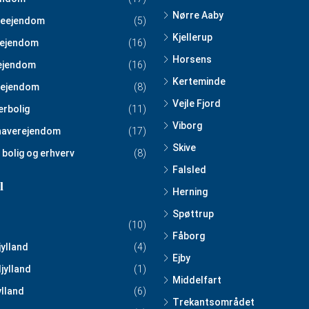
Nørre Aaby
eejendom
(5)
Kjellerup
ejendom
(16)
Horsens
ejendom
(16)
Kerteminde
ejendom
(8)
Vejle Fjord
erbolig
(11)
Viborg
haverejendom
(17)
Skive
 bolig og erhverv
(8)
Falsled
l
Herning
Spøttrup
(10)
Fåborg
jylland
(4)
Ejby
jylland
(1)
Middelfart
ylland
(6)
Trekantsområdet