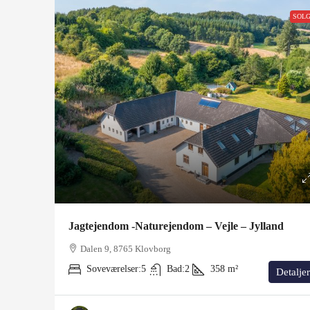
SOL
Jagtejendom -Naturejendom – Vejle – Jylland
Dalen 9, 8765 Klovborg
Soveværelser:
5
Bad:
2
358
m²
Detaljer