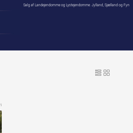
Salg af Landejendomme og Lystejendomme. Jylland, Sjælland og Fyn
: