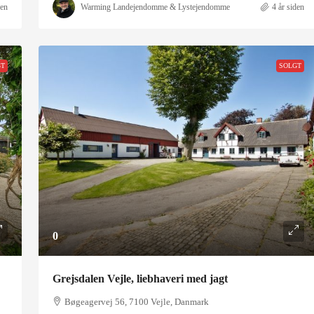
den
Warming Landejendomme & Lystejendomme
4 år siden
GT
SOLGT
0
Grejsdalen Vejle, liebhaveri med jagt
Bøgeagervej 56, 7100 Vejle, Danmark