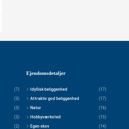
Ejendomsdetaljer
(7)
Idyllisk beliggenhed
(17)
(3)
Attraktiv god beliggenhed
(17)
(3)
Natur
(16)
(3)
Hobbyværksted
(15)
(2)
Egen skov
(14)