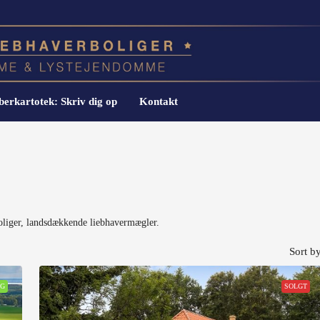
erkartotek: Skriv dig op
Kontakt
liger, landsdækkende liebhavermægler.
Sort by
LG
SOLGT