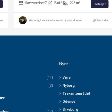
Soveværelser:
7
Bad:
3
228
m²
Detaljer
den
Warming Landejendomme & Lystejendomme
6 år siden
Byer
(14)
Vejle
(3)
Nyborg
Trekantområdet
per
Odense
Silkeborg
endom
(17)