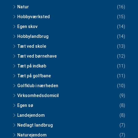
Natur
(16)
Hobbyværksted
(15)
Egen skov
(14)
Hobbylandbrug
(14)
Tæt ved skole
(13)
Tæt ved børnehave
(12)
Tæt på indkøb
(11)
Tæt på golfbane
(11)
Golfklub i nærheden
(10)
Virksomhedsdomicil
(9)
Egen sø
(8)
Landejendom
(8)
Nedlagt landbrug
(7)
Naturejendom
(7)