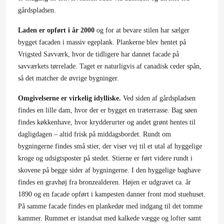
gårdspladsen.
Laden er opført i år 2000
og for at bevare stilen har sælger
bygget facaden i massiv egeplank. Plankerne blev hentet på
Vrigsted Savværk, hvor de tidligere har dannet facade på
savværkets tørrelade. Taget er naturligvis af canadisk ceder spån,
så det matcher de øvrige bygninger.
Omgivelserne er virkelig idylliske.
Ved siden af gårdspladsen
findes en lille dam, hvor der er bygget en træterrasse. Bag søen
findes køkkenhave, hvor krydderurter og andet grønt hentes til
dagligdagen – altid frisk på middagsbordet. Rundt om
bygningerne findes små stier, der viser vej til et utal af hyggelige
kroge og udsigtsposter på stedet. Stierne er ført videre rundt i
skovene på begge sider af bygningerne. I den hyggelige baghave
findes en gravhøj fra bronzealderen. Højen er udgravet ca. år
1890 og en facade opført i kampesten danner front mod stuehuset.
På samme facade findes en plankedør med indgang til det tomme
kammer. Rummet er istandsat med kalkede vægge og lofter samt