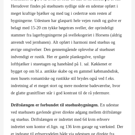
Herudover findes på stuehusets sydlige side en udestue opført i
meget kraftige bjælker og med tag i cedertræ som resten af
bygningerne. Udestuen har glasparti hele vejen rundt og gulve er
belagt med 15-20 cm tykke bøgetræs sveller, der oprindeligt
stammer fra lagerbygningerne på svellekogeriet i Horsens (aldrig
anvendt ved jernbanen). Alt opført i harmoni med stuehus og
øvrige omgivelser. Den gennemgående oplevelse af stuehuset
indvendigt er rustik. Her er gamle plankegulve, synlige
loftbjælker i stueetagen og hanebånd på 1. sal. Køkkenet er
bygget op om bl.a. antikke skabe og en gammel købmandsdisk,
men husets romantiske og rustikke stil brydes også ved f.eks.
indretning af et meget stort og mere moderne badeværelse, hvor
de glatte granitfliser står i god kontrast til de rå ydermure.
Driftslængen er forbundet til stuehusbygningen.
En udestue
ved stuehusets gavlende giver direkte adgang mellem driftslænge
og stuehus. Driftslængen er indrettet med 64 kvm erhverv
indrettet som kontor el.lign. og 136 kvm garage og værksted. Der
er indgang til erhvervsdelen både via udestuen og direkte fra