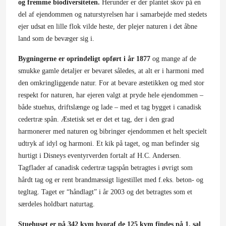
og fremme biodiversiteten.
Herunder er der plantet skov på en
del af ejendommen og naturstyrelsen har i samarbejde med stedets
ejer udsat en lille flok vilde heste, der plejer naturen i det åbne
land som de bevæger sig i.
Bygningerne er oprindeligt opført i år 1877
og mange af de
smukke gamle detaljer er bevaret således, at alt er i harmoni med
den omkringliggende natur. For at bevare æstetikken og med stor
respekt for naturen, har ejeren valgt at pryde hele ejendommen –
både stuehus, driftslænge og lade – med et tag bygget i canadisk
cedertræ spån. Æstetisk set er det et tag, der i den grad
harmonerer med naturen og bibringer ejendommen et helt specielt
udtryk af idyl og harmoni. Et kik på taget, og man befinder sig
hurtigt i Disneys eventyrverden fortalt af H.C. Andersen.
Tagflader af canadisk cedertræ tagspån betragtes i øvrigt som
hårdt tag og er rent brandmæssigt ligestillet med f.eks. beton- og
tegltag. Taget er “håndlagt” i år 2003 og det betragtes som et
særdeles holdbart naturtag.
Stuehuset er på 342 kvm hvoraf de 125 kvm findes på 1. sal
.