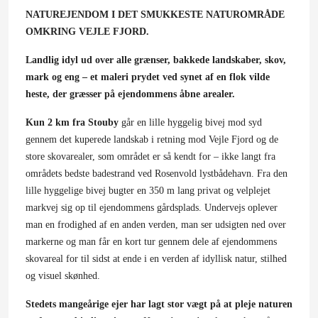
NATUREJENDOM I DET SMUKKESTE NATUROMRÅDE
OMKRING VEJLE FJORD.
Landlig idyl ud over alle grænser, bakkede landskaber, skov,
mark og eng – et maleri prydet ved synet af en flok vilde
heste, der græsser på ejendommens åbne arealer.
Kun 2 km fra Stouby
går en lille hyggelig bivej mod syd
gennem det kuperede landskab i retning mod Vejle Fjord og de
store skovarealer, som området er så kendt for – ikke langt fra
områdets bedste badestrand ved Rosenvold lystbådehavn. Fra den
lille hyggelige bivej bugter en 350 m lang privat og velplejet
markvej sig op til ejendommens gårdsplads. Undervejs oplever
man en frodighed af en anden verden, man ser udsigten ned over
markerne og man får en kort tur gennem dele af ejendommens
skovareal for til sidst at ende i en verden af idyllisk natur, stilhed
og visuel skønhed.
Stedets mangeårige ejer har lagt stor vægt på at pleje naturen