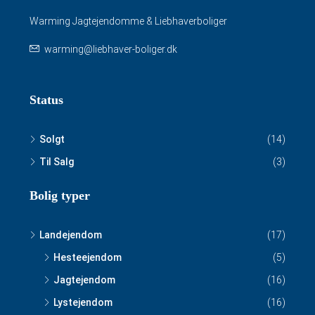
Warming Jagtejendomme & Liebhaverboliger
warming@liebhaver-boliger.dk
Status
Solgt
(14)
Til Salg
(3)
Bolig typer
Landejendom
(17)
Hesteejendom
(5)
Jagtejendom
(16)
Lystejendom
(16)