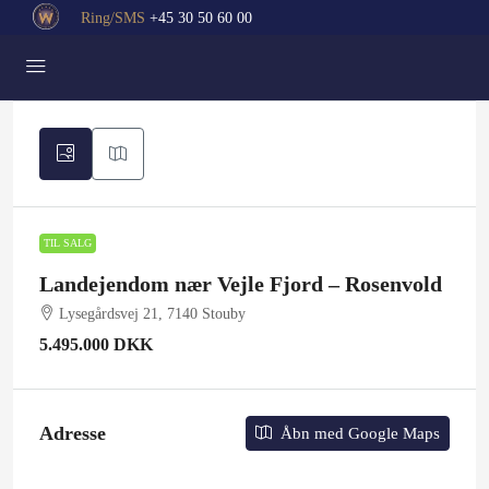
Ring/SMS
+45 30 50 60 00
TIL SALG
Landejendom nær Vejle Fjord – Rosenvold
Lysegårdsvej 21, 7140 Stouby
5.495.000 DKK
Adresse
Åbn med Google Maps