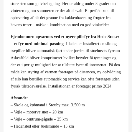
store sten som gulvbelægning. Her er aldrig under 8 grader om
vinteren og om sommeren er der altid svalt. Et perfekt rum til
opbevaring af alt det grønne fra køkkenhaven og frugter fra
havens træer – måske i kombination med en god vinkælder.
Ejendommen opvarmes ved et nyere pillefyr fra Hede Stoker
– et fyr med minimal pasning
. I laden er installeret en silo og
træpiller bliver automatisk ført under jorden til stuehusets fyrrum.
Askeaffald bliver komprimeret hvilket betyder få tømninger og
der er i øvrigt mulighed for at tilslutte fyret til internettet. På den
måde kan styring af varmen foretages på distancen, ny opfyldning
af silo kan bestilles automatisk og service kan ofte foretages uden
fysisk tilstedeværelse. Installationen er foretaget primo 2024.
Afstande:
– Skole og købmand i Stouby max. 3.500 m
– Vejle – motorvejsnet – 20 km
– Vejle – centrum/gågade – 25 km
– Hedensted eller Juelsminde – 15 km